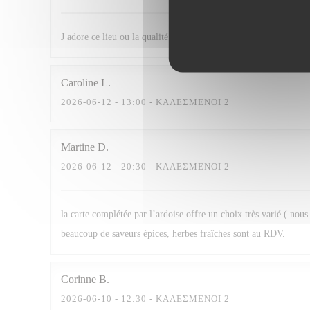
J adore ce lieu ou la qualité des mets se dispute avec un accueil
Caroline
L
2026-06-12
- 13:00 - ΚΑΛΕΣΜΈΝΟΙ 2
Martine
D
2026-06-12
- 20:30 - ΚΑΛΕΣΜΈΝΟΙ 2
la carte complétée par l’ardoise offre un choix très varié ( nou
beaucoup de saveurs épices, herbes fraîches sont au RDV.
Corinne
B
2026-06-10
- 12:30 - ΚΑΛΕΣΜΈΝΟΙ 2