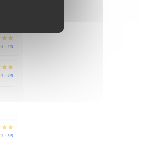
ΜΉ
:
4
/5
ΜΉ
:
4
/5
ΜΉ
:
5
/5