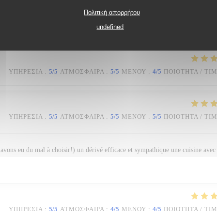
Πολιτική απορρήτου
 chaleureux et un service parfait !
undefined
ΥΠΗΡΕΣΊΑ
:
5
/5
ΑΤΜΌΣΦΑΙΡΑ
:
5
/5
ΜΕΝΟΎ
:
4
/5
ΠΟΙΌΤΗΤΑ / ΤΙ
ΥΠΗΡΕΣΊΑ
:
5
/5
ΑΤΜΌΣΦΑΙΡΑ
:
5
/5
ΜΕΝΟΎ
:
5
/5
ΠΟΙΌΤΗΤΑ / ΤΙ
s avons eu du mal à choisir!) un dérivé efficace et sympathique une cuisine avec
ΥΠΗΡΕΣΊΑ
:
5
/5
ΑΤΜΌΣΦΑΙΡΑ
:
4
/5
ΜΕΝΟΎ
:
4
/5
ΠΟΙΌΤΗΤΑ / ΤΙ