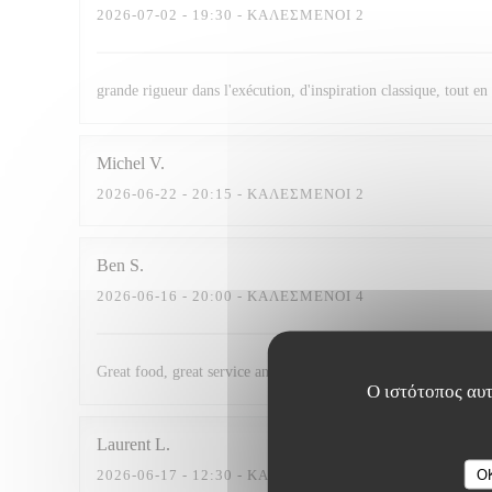
2026-07-02
- 19:30 - ΚΑΛΕΣΜΈΝΟΙ 2
grande rigueur dans l'exécution, d'inspiration classique, tout en
Michel
V
2026-06-22
- 20:15 - ΚΑΛΕΣΜΈΝΟΙ 2
Ben
S
2026-06-16
- 20:00 - ΚΑΛΕΣΜΈΝΟΙ 4
Great food, great service and fair prices
Ο ιστότοπος αυτ
Laurent
L
O
2026-06-17
- 12:30 - ΚΑΛΕΣΜΈΝΟΙ 2