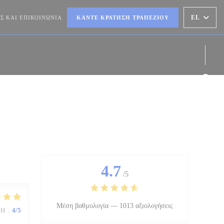
EL
Σ ΚΑΙ ΕΠΙΚΟΙΝΩΝΊΑ
ΚΆΝΤΕ ΚΡΆΤΗΣΗ ΤΡΑΠΕΖΙΟΎ
Face
4.7
/5
Μέση βαθμολογία —
1013 αξιολογήσεις
ΜΉ
:
4
/5