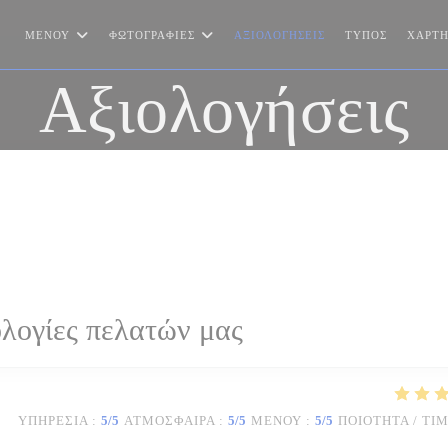
ΜΕΝΟΎ
ΦΩΤΟΓΡΑΦΊΕΣ
ΑΞΙΟΛΟΓΉΣΕΙΣ
ΤΎΠΟΣ
ΧΆΡΤΗ
Αξιολογήσεις
λογίες πελατών μας
ΥΠΗΡΕΣΊΑ
:
5
/5
ΑΤΜΌΣΦΑΙΡΑ
:
5
/5
ΜΕΝΟΎ
:
5
/5
ΠΟΙΌΤΗΤΑ / ΤΙ