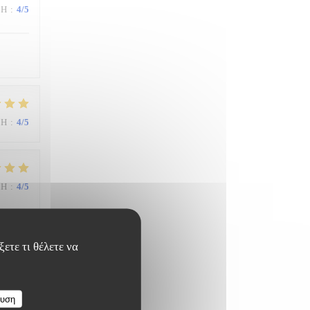
ΜΉ
:
4
/5
ΜΉ
:
4
/5
ΜΉ
:
4
/5
ετε τι θέλετε να
ευση
ΜΉ
:
4
/5