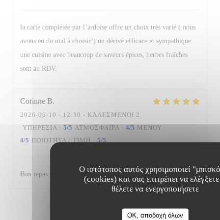
la carte complétée par l’ardoise offre un choix très varié ( nous
avons eu du mal à choisir!) un dérivé efficace et sympathique
une cuisine avec beaucoup de saveurs épices, herbes fraîches
sont au RDV.
Corinne
B
2026-06-10
- 12:30 - ΚΑΛΕΣΜΈΝΟΙ 2
ΥΠΗΡΕΣΊΑ
:
5
/5
ΑΤΜΌΣΦΑΙΡΑ
:
4
/5
ΜΕΝΟΎ
:
4
/5
ΠΟΙΌΤΗΤΑ / ΤΙΜΉ
:
5
/5
Ο ιστότοπος αυτός χρησιμοποιεί "μπισκ
Bon repas un midi.Service efficace agréable et attentionné.
(cookies) και σας επιτρέπει να ελέγξετε
θέλετε να ενεργοποιήσετε
1
2
3
OK, αποδοχή όλων