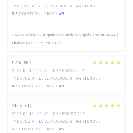
ΥΠΗΡΕΣΊΑ
:
5
/5
ΑΤΜΌΣΦΑΙΡΑ
:
4
/5
ΜΕΝΟΎ
:
5
/5
ΠΟΙΌΤΗΤΑ / ΤΙΜΉ
:
4
/5
La Table des Oliviers
J adore ce lieu ou la qualité des mets se dispute avec un accueil
chaleureux et un service parfait !
Caroline
L
2026-06-12
- 13:00 - ΚΑΛΕΣΜΈΝΟΙ 2
ΥΠΗΡΕΣΊΑ
:
5
/5
ΑΤΜΌΣΦΑΙΡΑ
:
5
/5
ΜΕΝΟΎ
:
4
/5
ΠΟΙΌΤΗΤΑ / ΤΙΜΉ
:
4
/5
Martine
D
2026-06-12
- 20:30 - ΚΑΛΕΣΜΈΝΟΙ 2
ΥΠΗΡΕΣΊΑ
:
5
/5
ΑΤΜΌΣΦΑΙΡΑ
:
5
/5
ΜΕΝΟΎ
:
5
/5
ΠΟΙΌΤΗΤΑ / ΤΙΜΉ
:
4
/5