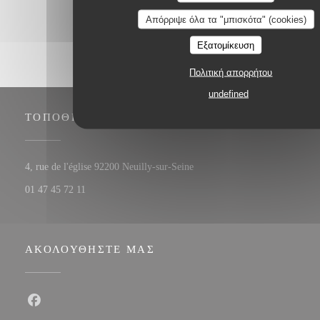
Απόρριψε όλα τα "μπισκότα" (cookies)
Εξατομίκευση
Πολιτική απορρήτου
undefined
ΤΟΠΟΘΕΣΊΑ
((ανοίγει σε νέο παράθυρο))
4, rue de l'église 92200 Neuilly-sur-Seine
01 47 45 72 11
ΑΚΟΛΟΥΘΉΣΤΕ ΜΑΣ
Facebook ((ανοίγει σε νέο παράθυρο))