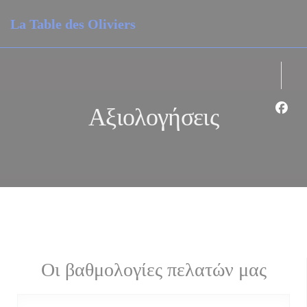
Πίνακας διαχείρισης "Μπισκότων" (Cookies)
La Table des Oliviers
Αξιολογήσεις
Face
Οι βαθμολογίες πελατών μας