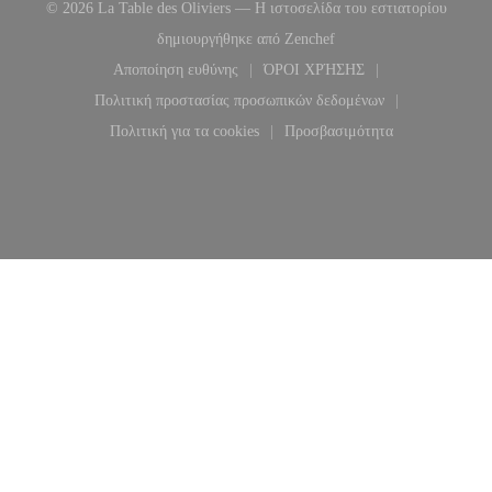
© 2026 La Table des Oliviers — Η ιστοσελίδα του εστιατορίου
((ανοίγει σε νέο παράθυρ
δημιουργήθηκε από
Zenchef
Αποποίηση ευθύνης
ΌΡΟΙ ΧΡΉΣΗΣ
((ανοίγει σε νέο παράθυρο))
((ανοίγει σε νέο παράθυρο
Πολιτική προστασίας προσωπικών δεδομένων
((ανοίγει σε νέο παράθυρο))
Πολιτική για τα cookies
Προσβασιμότητα
((ανοίγει σε νέο παράθυρο))
((ανοίγει σε νέο παράθυ