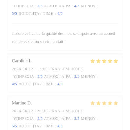
ΥΠΗΡΕΣΊΑ
:
5
/5
ΑΤΜΌΣΦΑΙΡΑ
:
4
/5
ΜΕΝΟΎ
:
5
/5
ΠΟΙΌΤΗΤΑ / ΤΙΜΉ
:
4
/5
La Table des Oliviers
J adore ce lieu ou la qualité des mets se dispute avec un accueil
chaleureux et un service parfait !
Caroline
L
2026-06-12
- 13:00 - ΚΑΛΕΣΜΈΝΟΙ 2
ΥΠΗΡΕΣΊΑ
:
5
/5
ΑΤΜΌΣΦΑΙΡΑ
:
5
/5
ΜΕΝΟΎ
:
4
/5
ΠΟΙΌΤΗΤΑ / ΤΙΜΉ
:
4
/5
Martine
D
2026-06-12
- 20:30 - ΚΑΛΕΣΜΈΝΟΙ 2
ΥΠΗΡΕΣΊΑ
:
5
/5
ΑΤΜΌΣΦΑΙΡΑ
:
5
/5
ΜΕΝΟΎ
:
5
/5
ΠΟΙΌΤΗΤΑ / ΤΙΜΉ
:
4
/5