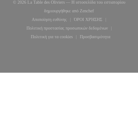
© 2026 La Table des Oliviers — Η ιστοσελίδα του εστιατορίου
((ανοίγει σε νέο παράθυρ
δημιουργήθηκε από
Zenchef
Αποποίηση ευθύνης
ΌΡΟΙ ΧΡΉΣΗΣ
((ανοίγει σε νέο παράθυρο))
((ανοίγει σε νέο παράθυρο
Πολιτική προστασίας προσωπικών δεδομένων
((ανοίγει σε νέο παράθυρο))
Πολιτική για τα cookies
Προσβασιμότητα
((ανοίγει σε νέο παράθυρο))
((ανοίγει σε νέο παράθυ