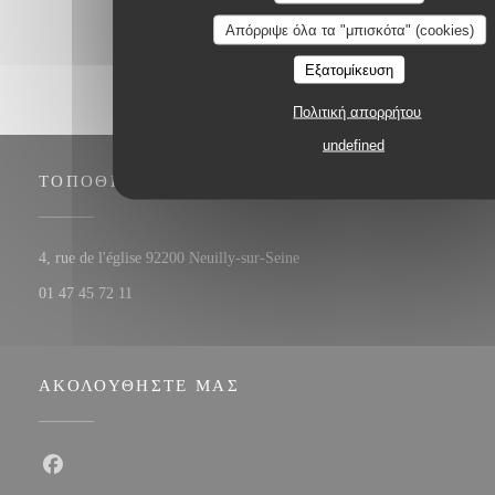
Απόρριψε όλα τα "μπισκότα" (cookies)
Εξατομίκευση
Πολιτική απορρήτου
undefined
ΤΟΠΟΘΕΣΊΑ
((ανοίγει σε νέο παράθυρο))
4, rue de l'église 92200 Neuilly-sur-Seine
01 47 45 72 11
ΑΚΟΛΟΥΘΉΣΤΕ ΜΑΣ
Facebook ((ανοίγει σε νέο παράθυρο))