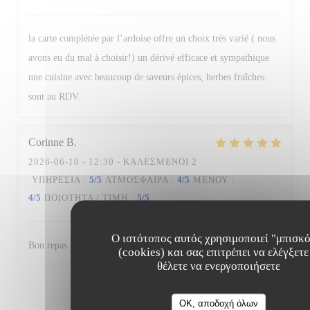
la carte complétée par l’ardoise offre un choix très varié ( nous
avons eu du mal à choisir!) un dérivé efficace et sympathique
une cuisine avec beaucoup de saveurs épices, herbes fraîches
sont au RDV.
Corinne
B
2026-06-10
- 12:30 - ΚΑΛΕΣΜΈΝΟΙ 2
ΥΠΗΡΕΣΊΑ
:
5
/5
ΑΤΜΌΣΦΑΙΡΑ
:
4
/5
ΜΕΝΟΎ
:
4
/5
ΠΟΙΌΤΗΤΑ / ΤΙΜΉ
:
5
/5
Ο ιστότοπος αυτός χρησιμοποιεί "μπισκ
Bon repas un midi.Service efficace agréable et attentionné.
(cookies) και σας επιτρέπει να ελέγξετε
θέλετε να ενεργοποιήσετε
1
2
3
OK, αποδοχή όλων