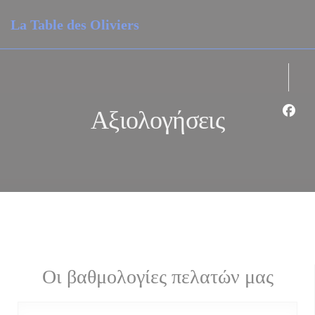
Πίνακας διαχείρισης "Μπισκότων" (Cookies)
La Table des Oliviers
Αξιολογήσεις
Face
Οι βαθμολογίες πελατών μας