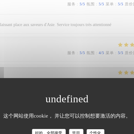
服务
:
5
/5
氛围
:
5
/5
菜单
:
5
/5
质价
 laissant place aux saveurs d'Asie. Service toujours très attentionné
服务
:
5
/5
氛围
:
4
/5
菜单
:
5
/5
质价
服务
:
5
/5
氛围
:
3
/5
菜单
:
5
/5
质价
这个网站使用cookie， 并让您可以控制想要激活的内容。
La Table des Oliviers
服务
:
5
/5
氛围
:
4
/5
菜单
:
5
/5
质价
好的，全部接受
禁用
个性化