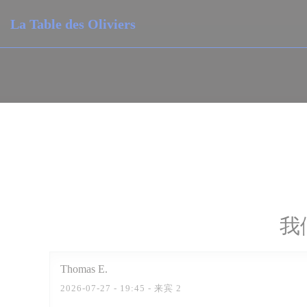
Cookie管理面板
La Table des Oliviers
我
Thomas
E
2026-07-27
- 19:45 - 来宾 2