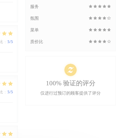
服务
氛围
菜单
比
:
5
/5
质价比
100% 验证的评分
比
:
5
/5
仅进行过预订的顾客提供了评分