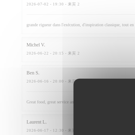
2026-07-02
- 19:30 - 来宾 2
grande rigueur dans l'exécution, d'inspiration classique, tout en
Michel
V
2026-06-22
- 20:15 - 来宾 2
Ben
S
2026-06-16
- 20:00 - 来宾 4
Great food, great service and fair prices
Laurent
L
2026-06-17
- 12:30 - 来宾 2