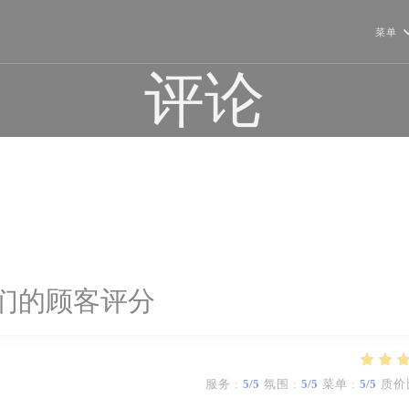
菜单
评论
们的顾客评分
服务
:
5
/5
氛围
:
5
/5
菜单
:
5
/5
质价