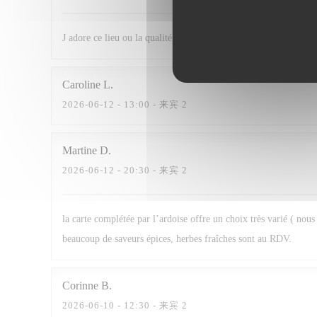
J adore ce lieu ou la qualité des mets se dispute avec un accueil
Caroline
L
2026-06-12
- 13:00 - 来宾 2
Martine
D
2026-06-12
- 20:30 - 来宾 2
la carte complétée par l’ardoise offre un choix très varié ( nou
beaucoup de saveurs épices, herbes fraîches sont au RDV.
Corinne
B
2026-06-10
- 12:30 - 来宾 2