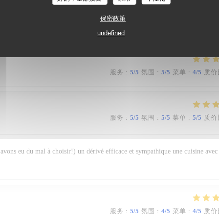
保密政策
 chaleureux et un service parfait !
undefined
服务
:
5
/5
氛围
:
5
/5
菜单
:
4
/5
质价
服务
:
5
/5
氛围
:
5
/5
菜单
:
5
/5
质价
s avons eu du mal à choisir!) un dérivé efficace et sympathique une cuisine avec
服务
:
5
/5
氛围
:
4
/5
菜单
:
4
/5
质价