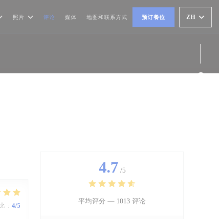
ZH
照片
评论
媒体
地图和联系方式
预订餐位
Fac
4.7
/5
平均评分 —
1013 评论
比
:
4
/5