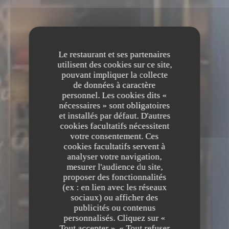
Le restaurant et ses partenaires
utilisent des cookies sur ce site,
pouvant impliquer la collecte
de données à caractère
personnel. Les cookies dits «
nécessaires » sont obligatoires
et installés par défaut. D'autres
cookies facultatifs nécessitent
votre consentement. Ces
cookies facultatifs servent à
analyser votre navigation,
mesurer l'audience du site,
proposer des fonctionnalités
(ex : en lien avec les réseaux
sociaux) ou afficher des
La Table des Oliviers
publicités ou contenus
personnalisés. Cliquez sur «
La Table des Oliviers
Tout accepter », « Tout refuser