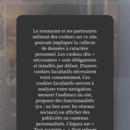
Le restaurant et ses partenaires
utilisent des cookies sur ce site,
pouvant impliquer la collecte
de données à caractère
personnel. Les cookies dits «
nécessaires » sont obligatoires
et installés par défaut. D'autres
cookies facultatifs nécessitent
votre consentement. Ces
cookies facultatifs servent à
analyser votre navigation,
mesurer l'audience du site,
proposer des fonctionnalités
(ex : en lien avec les réseaux
sociaux) ou afficher des
La Table des Oliviers
publicités ou contenus
personnalisés. Cliquez sur «
La Table des Oliviers
Tout accepter », « Tout refuser