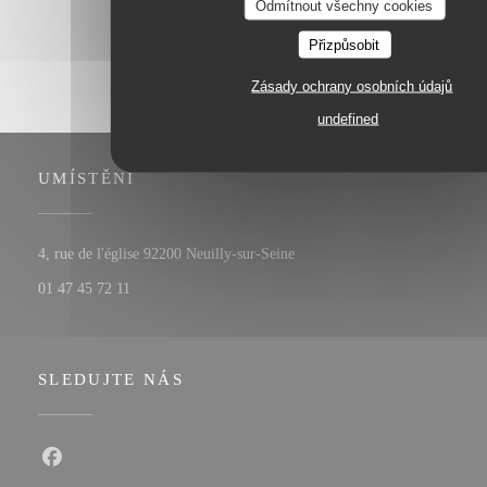
Odmítnout všechny cookies
Přizpůsobit
Zásady ochrany osobních údajů
undefined
UMÍSTĚNÍ
((otevře se v novém okně))
4, rue de l'église 92200 Neuilly-sur-Seine
01 47 45 72 11
SLEDUJTE NÁS
Facebook ((otevře se v novém okně))