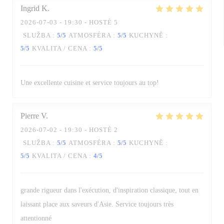
Ingrid
K
2026-07-03
- 19:30 - HOSTÉ 5
SLUŽBA
:
5
/5
ATMOSFÉRA
:
5
/5
KUCHYNĚ
:
5
/5
KVALITA / CENA
:
5
/5
Une excellente cuisine et service toujours au top!
Pierre
V
2026-07-02
- 19:30 - HOSTÉ 2
SLUŽBA
:
5
/5
ATMOSFÉRA
:
5
/5
KUCHYNĚ
:
5
/5
KVALITA / CENA
:
4
/5
grande rigueur dans l'exécution, d'inspiration classique, tout en
laissant place aux saveurs d'Asie. Service toujours très
attentionné