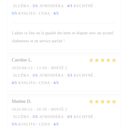
SLUŽBA
:
5
/5
ATMOSFÉRA
:
4
/5
KUCHYNĚ
:
5
/5
KVALITA / CENA
:
4
/5
La Table des Oliviers
J adore ce lieu ou la qualité des mets se dispute avec un accueil
chaleureux et un service parfait !
Caroline
L
2026-06-12
- 13:00 - HOSTÉ 2
SLUŽBA
:
5
/5
ATMOSFÉRA
:
5
/5
KUCHYNĚ
:
4
/5
KVALITA / CENA
:
4
/5
Martine
D
2026-06-12
- 20:30 - HOSTÉ 2
SLUŽBA
:
5
/5
ATMOSFÉRA
:
5
/5
KUCHYNĚ
:
5
/5
KVALITA / CENA
:
4
/5