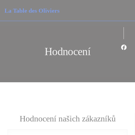
Panel pro správu cookies
La Table des Oliviers
Hodnocení
Face
Hodnocení našich zákazníků