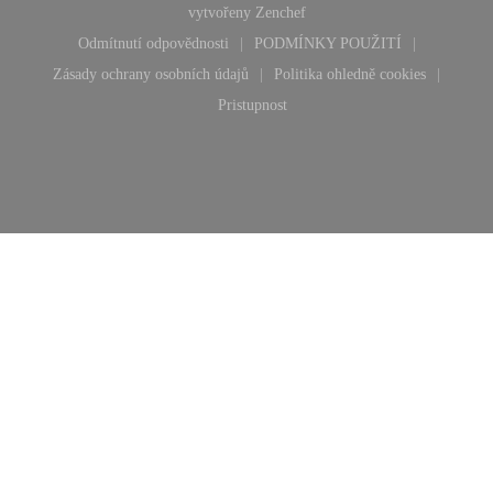
((otevře se v novém okně))
vytvořeny
Zenchef
Odmítnutí odpovědnosti
PODMÍNKY POUŽITÍ
((otevře se v novém okně))
((otevře se v novém okn
Zásady ochrany osobních údajů
Politika ohledně cookies
((otevře se v novém okně))
((otevře se v novém 
Pristupnost
((otevře se v novém okně))