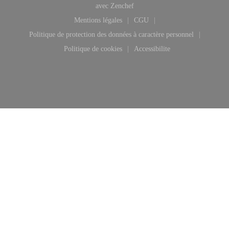
((ouvre une nouvelle fenêtre))
avec
Zenchef
Mentions légales
CGU
((ouvre une nouvelle fenêtre))
((ouvre une nouvelle fenêtre
Politique de protection des données à caractère personnel
((ouvre une nouvelle fenêtre))
Politique de cookies
Accessibilite
((ouvre une nouvelle fenêtre))
((ouvre une nouvelle fenêt