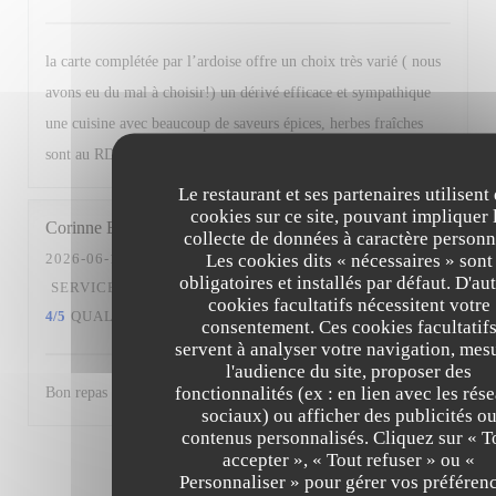
la carte complétée par l’ardoise offre un choix très varié ( nous
avons eu du mal à choisir!) un dérivé efficace et sympathique
une cuisine avec beaucoup de saveurs épices, herbes fraîches
sont au RDV.
Le restaurant et ses partenaires utilisent
cookies sur ce site, pouvant impliquer 
Corinne
B
collecte de données à caractère personn
Les cookies dits « nécessaires » sont
2026-06-10
- 12:30 - COUVERTS 2
obligatoires et installés par défaut. D'au
SERVICE
:
5
/5
AMBIANCE
:
4
/5
CUISINE
:
cookies facultatifs nécessitent votre
4
/5
QUALITÉ / PRIX
:
5
/5
consentement. Ces cookies facultatif
servent à analyser votre navigation, mes
l'audience du site, proposer des
fonctionnalités (ex : en lien avec les rés
Bon repas un midi.Service efficace agréable et attentionné.
sociaux) ou afficher des publicités o
contenus personnalisés. Cliquez sur « T
accepter », « Tout refuser » ou «
1
2
3
Personnaliser » pour gérer vos préférenc