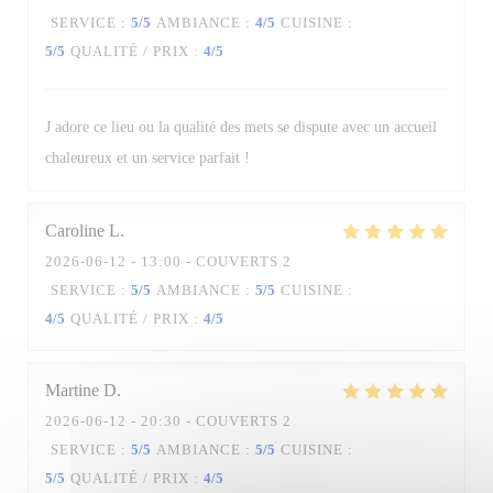
SERVICE
:
5
/5
AMBIANCE
:
4
/5
CUISINE
:
5
/5
QUALITÉ / PRIX
:
4
/5
La Table des Oliviers
J adore ce lieu ou la qualité des mets se dispute avec un accueil
chaleureux et un service parfait !
Caroline
L
2026-06-12
- 13:00 - COUVERTS 2
SERVICE
:
5
/5
AMBIANCE
:
5
/5
CUISINE
:
4
/5
QUALITÉ / PRIX
:
4
/5
Martine
D
2026-06-12
- 20:30 - COUVERTS 2
SERVICE
:
5
/5
AMBIANCE
:
5
/5
CUISINE
:
5
/5
QUALITÉ / PRIX
:
4
/5