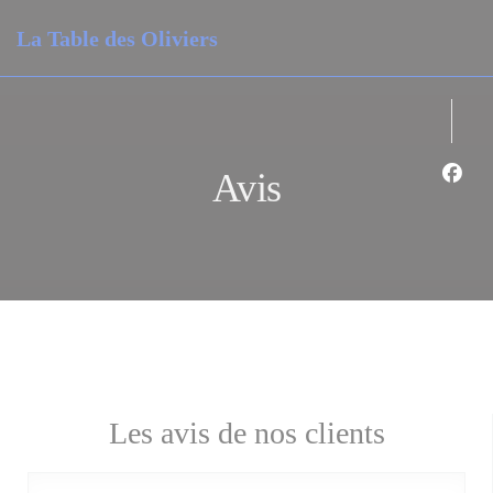
Personnalisation de vos choix en matière de cookies
La Table des Oliviers
Avis
Face
Les avis de nos clients