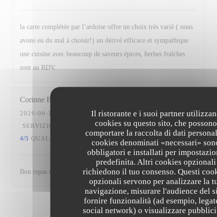
la carte complétée par l’ardoise offre un choix très varié ( nous
avons eu du mal à choisir!) un dérivé efficace et sympathique
une cuisine avec beaucoup de saveurs épices, herbes fraîches
sont au RDV.
Corinne
B
Il ristorante e i suoi partner utilizza
2026-06-10
- 12:30 - OSPITI 2
cookies su questo sito, che possono
SERVIZIO
:
5
/5
ATMOSFERA
:
4
/5
CUCINA
:
comportare la raccolta di dati personali
4
/5
QUALITÀ / PREZZO
:
5
/5
cookies denominati «necessari» son
obbligatori e installati per impostazi
predefinita. Altri cookies opzionali
richiedono il tuo consenso. Questi coo
Bon repas un midi.Service efficace agréable et attentionné.
opzionali servono per analizzare la t
navigazione, misurare l'audience del si
fornire funzionalità (ad esempio, legat
1
2
3
social network) o visualizzare pubblici