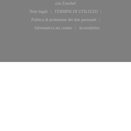
((apre una nuova finestra))
con
Zenchef
Note legali
TERMINI DI UTILIZZO
((apre una nuova finestra))
((apre una nuova finestra))
Politica di protezione dei dati personali
((apre una nuova finestra))
Informativa sui cookie
Accessibilita
((apre una nuova finestra))
((apre una nuova finestra