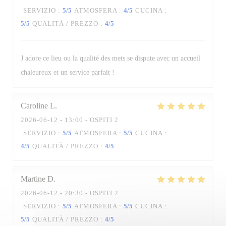
SERVIZIO
:
5
/5
ATMOSFERA
:
4
/5
CUCINA
:
5
/5
QUALITÀ / PREZZO
:
4
/5
La Table des Oliviers
J adore ce lieu ou la qualité des mets se dispute avec un accueil
chaleureux et un service parfait !
Caroline
L
2026-06-12
- 13:00 - OSPITI 2
SERVIZIO
:
5
/5
ATMOSFERA
:
5
/5
CUCINA
:
4
/5
QUALITÀ / PREZZO
:
4
/5
Martine
D
2026-06-12
- 20:30 - OSPITI 2
SERVIZIO
:
5
/5
ATMOSFERA
:
5
/5
CUCINA
:
5
/5
QUALITÀ / PREZZO
:
4
/5