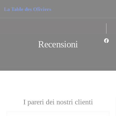
Personalizzazione delle tue scelte sui cookie
La Table des Oliviers
Recensioni
Face
I pareri dei nostri clienti