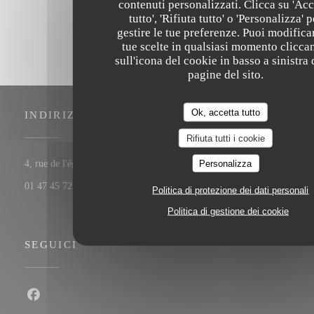
contenuti personalizzati. Clicca su 'Acc
tutto', 'Rifiuta tutto' o 'Personalizza' p
gestire le tue preferenze. Puoi modifica
tue scelte in qualsiasi momento clicca
sull'icona del cookie in basso a sinistra 
pagine del sito.
Ok, accetta tutto
INDIRIZZO
Rifiuta tutti i cookie
Personalizza
((apre una nuova finestra))
4, rue de l'église 92200 Neuilly-sur-Seine
01 47 45 72 11
Politica di protezione dei dati personali
Politica di gestione dei cookie
SEGUICI
Facebook ((apre una nuova finestra))