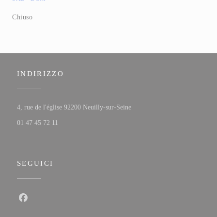
Chiuso
INDIRIZZO
((apre una nuova finestra))
4, rue de l'église 92200 Neuilly-sur-Seine
01 47 45 72 11
SEGUICI
Facebook ((apre una nuova finestra))