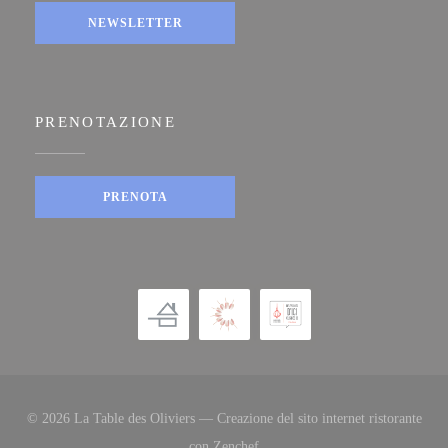
NEWSLETTER
PRENOTAZIONE
PRENOTA
© 2026 La Table des Oliviers — Creazione del sito internet ristorante
((apre una nuova finestra))
con
Zenchef