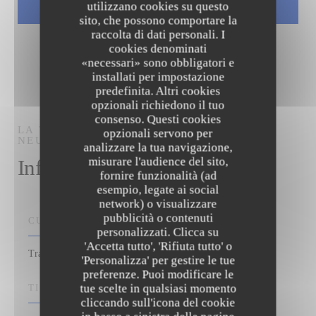
utilizzano cookies su questo
sito, che possono comportare la
raccolta di dati personali. I
cookies denominati
«necessari» sono obbligatori e
installati per impostazione
predefinita. Altri cookies
opzionali richiedono il tuo
consenso. Questi cookies
LA TABLE DES OLIVIERS
TRATTORIA
opzionali servono per
NEUILLY-SUR-SEINE
analizzare la tua navigazione,
misurare l'audience del sito,
Informazioni pratiche
fornire funzionalità (ad
esempio, legate ai social
network) o visualizzare
pubblicità o contenuti
CUCINA
La Table des Oliviers
personalizzati. Clicca su
'Accetta tutto', 'Rifiuta tutto' o
Tradizionale francese
'Personalizza' per gestire le tue
preferenze. Puoi modificare le
tue scelte in qualsiasi momento
TIPOLOGIA
cliccando sull'icona del cookie