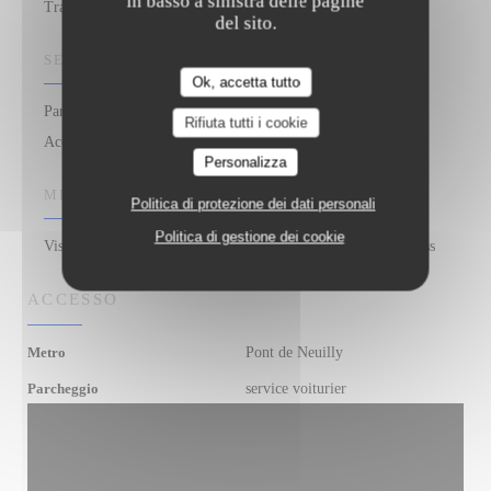
in basso a sinistra delle pagine
Trattoria
del sito.
SERVIZI
Ok, accetta tutto
Parcheggio / privato, Aria condizionata - Aria condizionata,
Rifiuta tutti i cookie
Accesso disabili
Personalizza
METODO DI PAGAMENTO
Politica di protezione dei dati personali
Politica di gestione dei cookie
Visa, Titoli Restaurant, Contanti, Bancomat, American Express
ACCESSO
Pont de Neuilly
Metro
service voiturier
Parcheggio