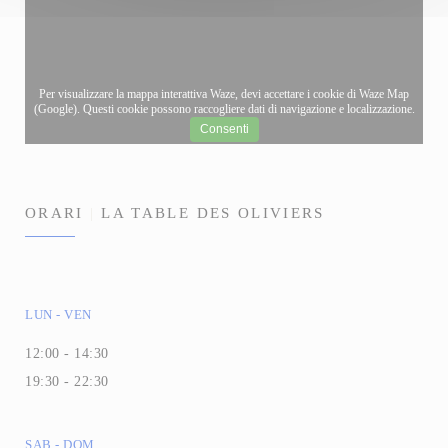
Per visualizzare la mappa interattiva Waze, devi accettare i cookie di Waze Map
(Google). Questi cookie possono raccogliere dati di navigazione e localizzazione.
Consenti
ORARI
LA TABLE DES OLIVIERS
LUN
-
VEN
12:00 - 14:30
19:30 - 22:30
SAB
-
DOM