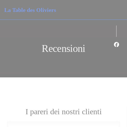
Personalizzazione delle tue scelte sui cookie
La Table des Oliviers
Recensioni
Face
I pareri dei nostri clienti