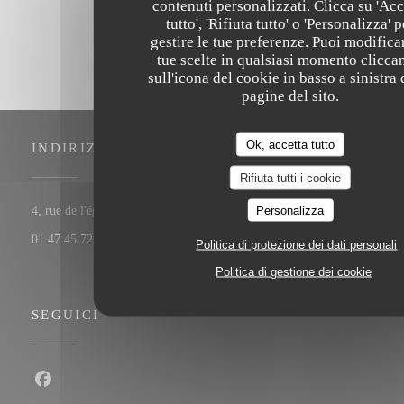
contenuti personalizzati. Clicca su 'Acc
tutto', 'Rifiuta tutto' o 'Personalizza' p
gestire le tue preferenze. Puoi modifica
tue scelte in qualsiasi momento clicca
sull'icona del cookie in basso a sinistra 
pagine del sito.
Ok, accetta tutto
INDIRIZZO
Rifiuta tutti i cookie
Personalizza
((apre una nuova finestra))
4, rue de l'église 92200 Neuilly-sur-Seine
01 47 45 72 11
Politica di protezione dei dati personali
Politica di gestione dei cookie
SEGUICI
Facebook ((apre una nuova finestra))