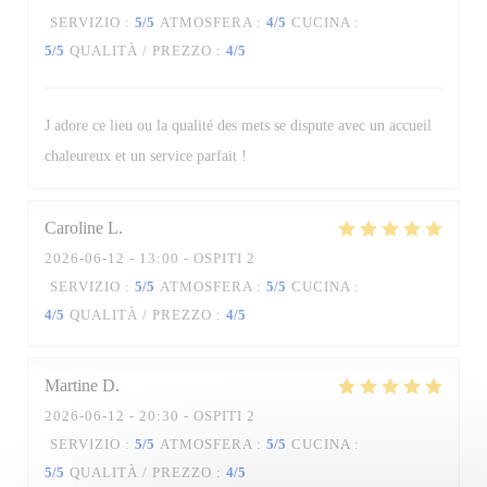
SERVIZIO
:
5
/5
ATMOSFERA
:
4
/5
CUCINA
:
5
/5
QUALITÀ / PREZZO
:
4
/5
La Table des Oliviers
J adore ce lieu ou la qualité des mets se dispute avec un accueil
chaleureux et un service parfait !
Caroline
L
2026-06-12
- 13:00 - OSPITI 2
SERVIZIO
:
5
/5
ATMOSFERA
:
5
/5
CUCINA
:
4
/5
QUALITÀ / PREZZO
:
4
/5
Martine
D
2026-06-12
- 20:30 - OSPITI 2
SERVIZIO
:
5
/5
ATMOSFERA
:
5
/5
CUCINA
:
5
/5
QUALITÀ / PREZZO
:
4
/5