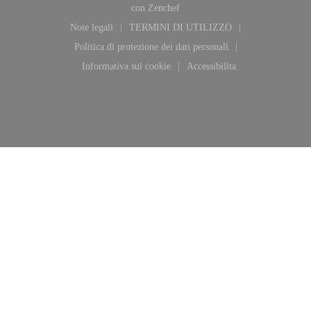
((apre una nuova finestra))
con
Zenchef
Note legali
TERMINI DI UTILIZZO
((apre una nuova finestra))
((apre una nuova finestra))
Politica di protezione dei dati personali
((apre una nuova finestra))
Informativa sui cookie
Accessibilita
((apre una nuova finestra))
((apre una nuova finestra