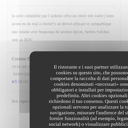
la carte complétée par l’ardoise offre un choix très varié ( nous
avons eu du mal à choisir!) un dérivé efficace et sympathique
une cuisine avec beaucoup de saveurs épices, herbes fraîches
sont au RDV.
Corinne
B
Il ristorante e i suoi partner utilizza
2026-06-10
- 12:30 - OSPITI 2
cookies su questo sito, che possono
SERVIZIO
:
5
/5
ATMOSFERA
:
4
/5
CUCINA
:
comportare la raccolta di dati personali
4
/5
QUALITÀ / PREZZO
:
5
/5
cookies denominati «necessari» son
obbligatori e installati per impostazi
predefinita. Altri cookies opzionali
richiedono il tuo consenso. Questi coo
Bon repas un midi.Service efficace agréable et attentionné.
opzionali servono per analizzare la t
navigazione, misurare l'audience del si
fornire funzionalità (ad esempio, legat
1
2
3
social network) o visualizzare pubblici