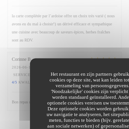
la carte complétée par l’ardoise offre un choix très varié ( nous
avons eu du mal à choisir!) un dérivé efficace et sympathique
une cuisine avec beaucoup de saveurs épices, herbes fraîches
sont au RDV.
Corinne
B
2026-06-10
- 12:30 - GASTEN 2
Het restaurant en zijn partners gebrui
SERVICE
:
5
/5
ATMOSFEER
:
4
/5
KEUKEN
:
cookies op deze site, wat kan leiden to
4
/5
KWALITEIT / PRIJS
:
5
/5
verzameling van persoonsgegevens
'Noodzakelijke' cookies zijn verplicht
worden standaard geïnstalleerd. Ande
Bon repas un midi.Service efficace agréable et attentionné.
optionele cookies vereisen uw toestem
Deze optionele cookies worden gebruik
uw navigatie te analyseren, het sitepubli
meten, functies te bieden (bijv. gerelat
1
2
3
aan sociale netwerken) of gepersonalis