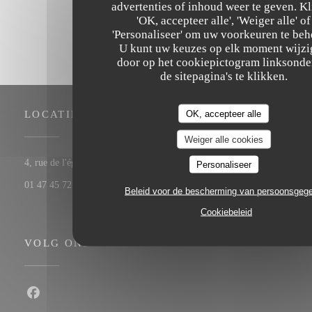
advertenties of inhoud weer te geven. Kl
'OK, accepteer alle', 'Weiger alle' of
'Personaliseer' om uw voorkeuren te beh
U kunt uw keuzes op elk moment wijz
door op het cookiepictogram linksonde
de sitepagina's te klikken.
OK, accepteer alle
LOCATIE
Weiger alle cookies
((opent in een nieuw venster))
4, rue de l'église 92200 Neuilly-sur-Seine
Personaliseer
01 47 45 72 11
Beleid voor de bescherming van persoonsgeg
Cookiebeleid
VOLG ONS
Facebook ((opent in een nieuw venster))