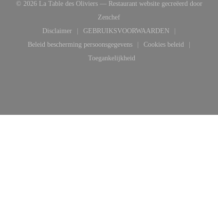
© 2026 La Table des Oliviers — Restaurant website gecreëerd door
((opent in een nieuw venster))
Zenchef
Disclaimer
GEBRUIKSVOORWAARDEN
((opent in een nieuw venster))
((opent in een nieuw venster))
Beleid bescherming persoonsgegevens
Cookies beleid
((opent in een nieuw venster))
((opent in een ni
Toegankelijkheid
((opent in een nieuw venster))