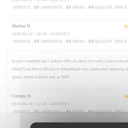
SERVICE
:
5
/5
AMBIENCE
:
5
/5
MENU
:
4
/5
QUALITY_PRICE
Martine
D
2026-06-12
- 20:30 - GUESTS 2
SERVICE
:
5
/5
AMBIENCE
:
5
/5
MENU
:
5
/5
QUALITY_PRICE
la carte complétée par l’ardoise offre un choix très varié ( nous avons 
choisir!) un dérivé efficace et sympathique une cuisine avec beaucoup d
épices, herbes fraîches sont au RDV.
Corinne
B
2026-06-10
- 12:30 - GUESTS 2
SERVICE
:
5
/5
AMBIENCE
:
4
/5
MENU
:
4
/5
QUALITY_PRICE