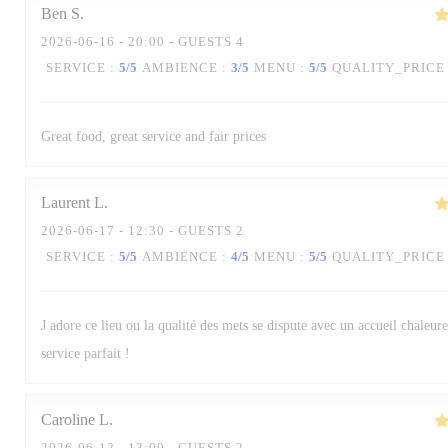
Ben
S
2026-06-16
- 20:00 - GUESTS 4
SERVICE
:
5
/5
AMBIENCE
:
3
/5
MENU
:
5
/5
QUALITY_PRICE
Great food, great service and fair prices
Laurent
L
2026-06-17
- 12:30 - GUESTS 2
SERVICE
:
5
/5
AMBIENCE
:
4
/5
MENU
:
5
/5
QUALITY_PRICE
J adore ce lieu ou la qualité des mets se dispute avec un accueil chaleur
service parfait !
La Table des Oliviers
Caroline
L
2026-06-12
- 13:00 - GUESTS 2