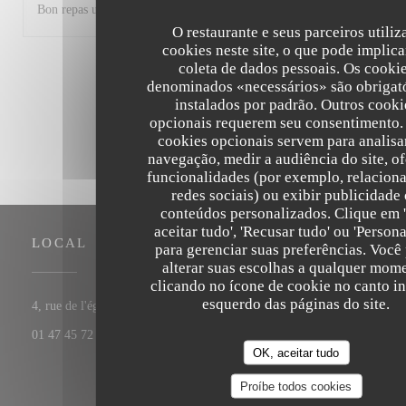
Bon repas un midi.Service efficace agréable et attentionné.
O restaurante e seus parceiros utili
cookies neste site, o que pode implica
coleta de dados pessoais. Os cooki
1
2
3
denominados «necessários» são obrigató
instalados por padrão. Outros cooki
opcionais requerem seu consentimento.
cookies opcionais servem para analisa
navegação, medir a audiência do site, o
funcionalidades (por exemplo, relaciona
redes sociais) ou exibir publicidade
conteúdos personalizados. Clique em 
aceitar tudo', 'Recusar tudo' ou 'Persona
LOCAL
para gerenciar suas preferências. Você
alterar suas escolhas a qualquer mom
clicando no ícone de cookie no canto in
esquerdo das páginas do site.
((abre numa nova janela))
4, rue de l'église 92200 Neuilly-sur-Seine
01 47 45 72 11
OK, aceitar tudo
Proíbe todos cookies