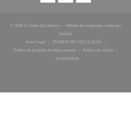
© 2026 La Table des Oliviers — Website do restaurante criado por
((abre numa nova janela))
Zenchef
Aviso Legal
TERMOS DE UTILIZAÇÃO
((abre numa nova janela))
((abre numa nova janela))
Política de proteção de dados pessoais
Política de cookies
((abre numa nova janela))
((abre numa nova 
Acessibilidade
((abre numa nova janela))