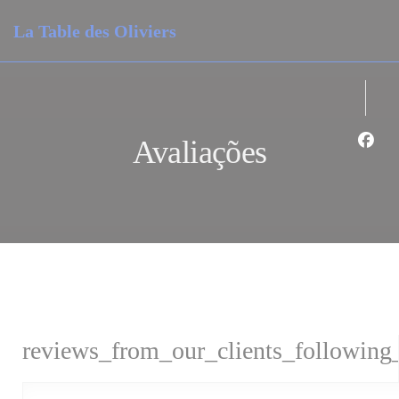
Painel de Gerenciamento de Cookies
La Table des Oliviers
Avaliações
Face
reviews_from_our_clients_following