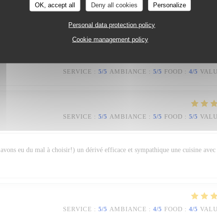
OK, accept all
Deny all cookies
Personalize
Personal data protection policy
 chaleureux et un service parfait !
Cookie management policy
SERVICE
:
5
/5
AMBIANCE
:
5
/5
FOOD
:
4
/5
VAL
SERVICE
:
5
/5
AMBIANCE
:
5
/5
FOOD
:
5
/5
VAL
s avons eu du mal à choisir!) un dérivé efficace et sympathique une cuisine avec
SERVICE
:
5
/5
AMBIANCE
:
4
/5
FOOD
:
4
/5
VAL