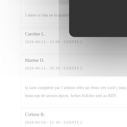
J adore ce lieu ou la qualité des mets se dispute avec un accueil
Caroline
L
2026-06-12
- 13:00 - GUESTS 2
Martine
D
2026-06-12
- 20:30 - GUESTS 2
la carte complétée par l’ardoise offre un choix très varié ( nou
beaucoup de saveurs épices, herbes fraîches sont au RDV.
Corinne
B
2026-06-10
- 12:30 - GUESTS 2