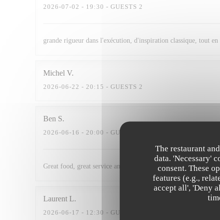
2026-07-02
- 19:30 - GUESTS 2
grande rigueur dans l'exécution, d'inspiration classique, tout en
Michel
V
2026-06-22
- 20:15 - GUESTS 2
Ben
S
2026-06-16
- 20:00 - GUESTS 4
The restaurant and
data. 'Necessary' 
Great food, great service and fair prices
consent. These op
features (e.g., rel
accept all', 'Deny 
tim
Laurent
L
2026-06-17
- 12:30 - GUESTS 2