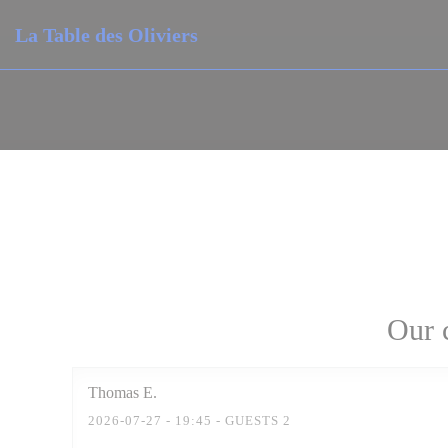
Personalizing your cookie choices
La Table des Oliviers
Our 
Thomas
E
2026-07-27
- 19:45 - GUESTS 2