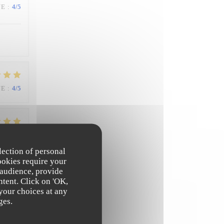
UE
:
4
/5
UE
:
4
/5
UE
:
4
/5
lection of personal
ookies require your
 audience, provide
ntent. Click on 'OK,
 your choices at any
ges.
UE
:
4
/5