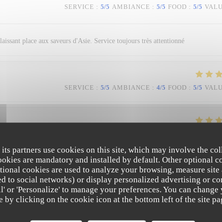
SERVICE
:
5
/5
AMBIANCE
:
5
/5
FOOD
:
5
/5
VAL
 laissant place aux saveurs d'Asie. Service toujours très attentionné
SERVICE
:
5
/5
AMBIANCE
:
4
/5
FOOD
:
5
/5
VAL
SERVICE
:
5
/5
AMBIANCE
:
3
/5
FOOD
:
5
/5
VAL
 its partners use cookies on this site, which may involve the col
cookies are mandatory and installed by default. Other optional c
tional cookies are used to analyze your browsing, measure site
ated to social networks) or display personalized advertising or co
all' or 'Personalize' to manage your preferences. You can change
e by clicking on the cookie icon at the bottom left of the site pa
La Table des Oliviers
SERVICE
:
5
/5
AMBIANCE
:
4
/5
FOOD
:
5
/5
VAL