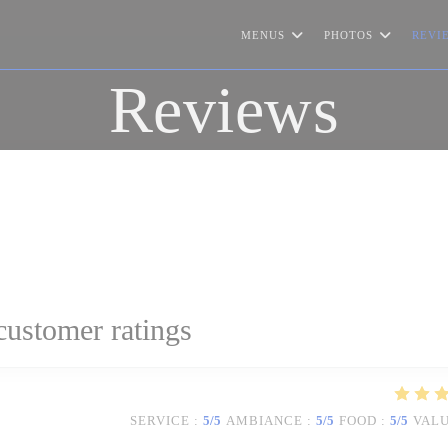
MENUS
PHOTOS
REVI
Reviews
customer ratings
SERVICE
:
5
/5
AMBIANCE
:
5
/5
FOOD
:
5
/5
VAL