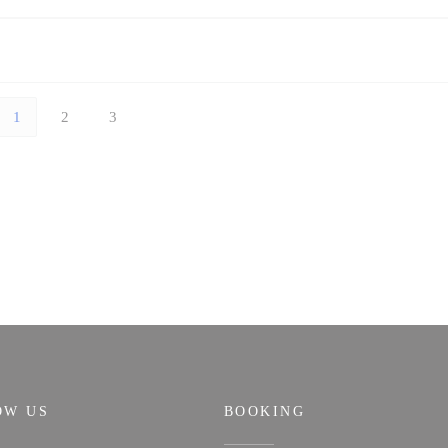
1
2
3
OW US
BOOKING