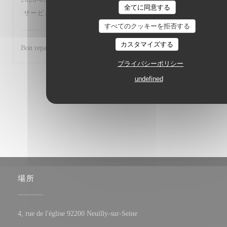
全てに同意する
サービス
:
5
/5
雰囲気
:
4
/5
メニュー
:
4
/5
品質-価格
:
5
/5
すべてのクッキーを拒否する
カスタマイズする
Bon repas un midi.Service efficace agréable et attentionné.
プライバシーポリシー
undefined
1
2
3
場所
((新しいウィンドウで開きま
4, rue de l'église 92200 Neuilly-sur-Seine