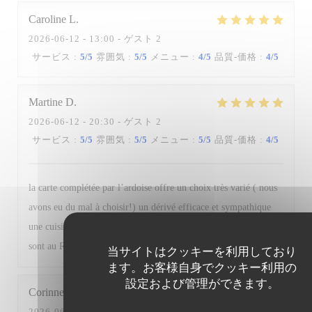
Caroline
L
2026-06-12
- 13:00 - ゲスト 2
サービス
:
5
/5
雰囲気
:
5
/5
メニュー
:
4
/5
品質-価格
:
4
/5
Martine
D
2026-06-12
- 20:30 - ゲスト 2
サービス
:
5
/5
雰囲気
:
5
/5
メニュー
:
5
/5
品質-価格
:
4
/5
la carte complétée par l’ardoise offre un choix très varié ( nous
avons eu du mal à choisir!) un dérivé efficace et sympathique
une cuisine avec beaucoup de saveurs épices, herbes fraîches
sont au RDV.
当サイトはクッキーを利用しており
ます。お客様自身でクッキー利用の
設定および管理ができます。
Corinne
B
2026-06-10
- 12:30 - ゲスト 2