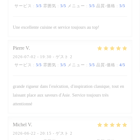
サービス
:
5
/5
雰囲気
:
5
/5
メニュー
:
5
/5
品質-価格
:
5
/5
Une excellente cuisine et service toujours au top!
Pierre
V
2026-07-02
- 19:30 - ゲスト 2
サービス
:
5
/5
雰囲気
:
5
/5
メニュー
:
5
/5
品質-価格
:
4
/5
grande rigueur dans l'exécution, d'inspiration classique, tout en
laissant place aux saveurs d'Asie. Service toujours très
attentionné
Michel
V
2026-06-22
- 20:15 - ゲスト 2